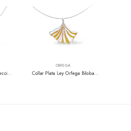
ORFEGA
ección
Collar Plata Ley Orfega Biloba
Collar P
Dorado 6334PD1