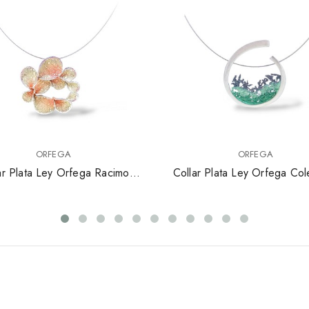
ORFEGA
ORFEGA
ar Plata Ley Orfega Racimo
Collar Plata Ley Orfega Col
6276P69
Ola 6236X3