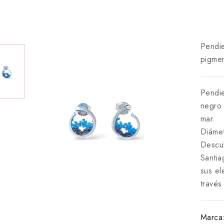
Pendie
pigme
Pendie
negro 
mar.
Diámet
Descu
Santia
sus el
través
Marca