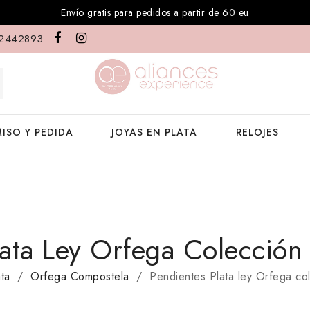
Envío gratis para pedidos a partir de 60 eu
2442893
ISO Y PEDIDA
JOYAS EN PLATA
RELOJES
lata Ley Orfega Colecció
ata
Orfega Compostela
Pendientes Plata ley Orfega c