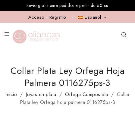
Envío gratis para pedidos a partir de 60 eu
Acceso
-
Registro
Español
Collar Plata Ley Orfega Hoja
Palmera 0116275ps-3
Inicio
Joyas en plata
Orfega Compostela
Collar
Plata ley Orfega hoja palmera 0116275ps-3