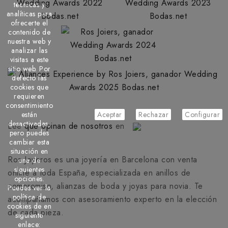
técnicas y
analíticas para
ofrecerte el
contenido de
nuestra web y
analizar las
visitas a este
sitio web. Por
defecto las
cookies que
requieren
consentimiento
están
Aceptar
Rechazar
Configurar
desactivadas,
Lee
que opinan de nosotros
en
pero puedes
cambiar esta
situación en
Ros Joyeros es una joyería en Barcelona con venta
una de
siguientes
online a toda España, especializada en anillos de
opciones.
compromiso, alianzas de boda y joyas para novia. Te
Puedes ver la
política de
acompañamos con asesoramiento experto en la elección
cookies de en
de cada pieza.
siguiente
enlace: