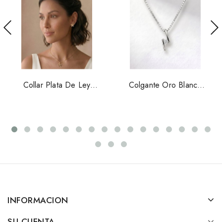
Collar Plata De Ley
Colgante Oro Blanco
Dorado Forma Flor
18kts Con Diamante
5050CH
0.10 Cts ESA2001C
INFORMACION
SU CUENTA