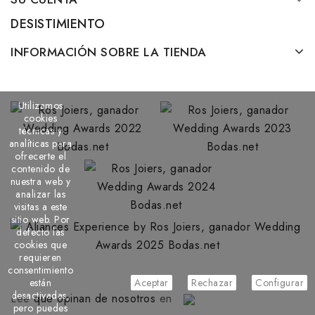
DESISTIMIENTO
INFORMACIÓN SOBRE LA TIENDA
Utilizamos
cookies
técnicas y
analíticas para
ofrecerte el
contenido de
nuestra web y
analizar las
visitas a este
sitio web. Por
defecto las
cookies que
requieren
consentimiento
están
Aceptar
Rechazar
Configurar
desactivadas,
Lee
que opinan de nosotros
en
pero puedes