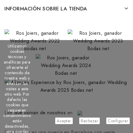
INFORMACIÓN SOBRE LA TIENDA
Utilizamos
cookies
técnicas y
analíticas para
ofrecerte el
contenido de
nuestra web y
analizar las
visitas a este
sitio web. Por
defecto las
cookies que
requieren
Lee
que opinan de nosotros
en
consentimiento
están
Aceptar
Rechazar
Configurar
desactivadas,
pero puedes
Ros Joyeros es una joyería en Barcelona con venta