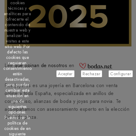
cookies
técnicas y
analíticas para
ofrecerte el
contenido de
nuestra web y
analizar las
visitas a este
sitio web. Por
defecto las
cookies que
requieren
Lee
que opinan de nosotros
en
consentimiento
están
Aceptar
Rechazar
Configurar
desactivadas,
pero puedes
Ros Joyeros es una joyería en Barcelona con venta
cambiar esta
online a toda España, especializada en anillos de
situación en
compromiso, alianzas de boda y joyas para novia. Te
una de
siguientes
acompañamos con asesoramiento experto en la elección
opciones.
de cada pieza.
Puedes ver la
política de
cookies de en
siguiente