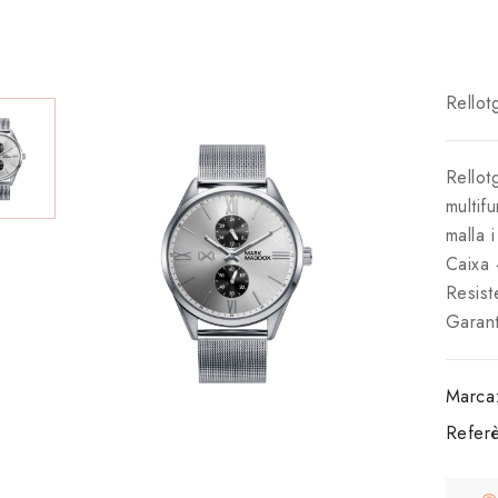
Rello
Rellot
multif
malla 
Caixa
Resist
Garant
Marca
Referè