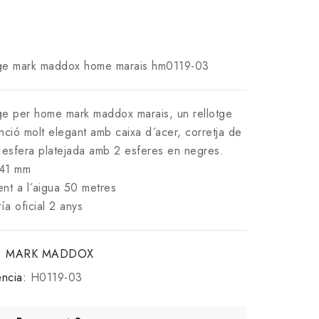
tge mark maddox home marais hm0119-03
ge per home mark maddox marais, un rellotge
unció molt elegant amb caixa d´acer, corretja de
i esfera platejada amb 2 esferes en negres.
 41 mm
ent a l´aigua 50 metres
ía oficial 2 anys
:
MARK MADDOX
ncia:
H0119-03