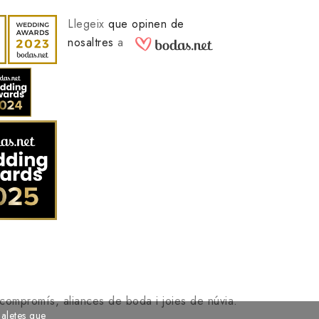
Llegeix
que opinen de
nosaltres
a
 compromís, aliances de boda i joies de núvia.
galetes que