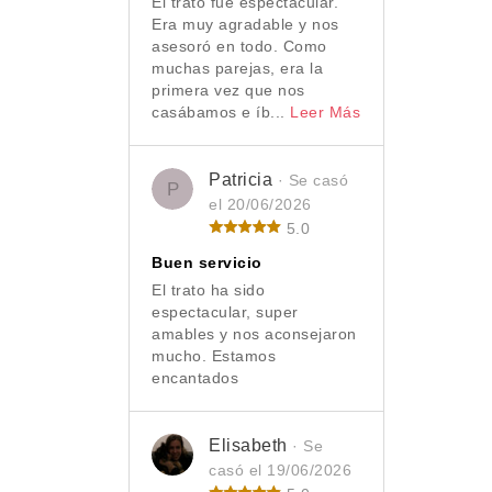
El trato fue espectacular.
Era muy agradable y nos
asesoró en todo. Como
muchas parejas, era la
primera vez que nos
casábamos e íb...
Leer Más
Patricia
· Se casó
P
el 20/06/2026
5.0
Buen servicio
El trato ha sido
espectacular, super
amables y nos aconsejaron
mucho. Estamos
encantados
Elisabeth
· Se
casó el 19/06/2026