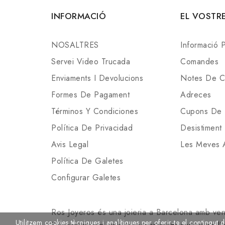
INFORMACIÓ
EL VOSTR
NOSALTRES
Informació 
Servei Video Trucada
Comandes
Enviaments I Devolucions
Notes De C
Formes De Pagament
Adreces
Términos Y Condiciones
Cupons De
Política De Privacidad
Desistiment
Avis Legal
Les Meves A
Política De Galetes
Configurar Galetes
Ros Joyeros és una joieria a Barcelona amb vend
Utilitzem cookies tècniques i analítiques per oferir-te el contingut d