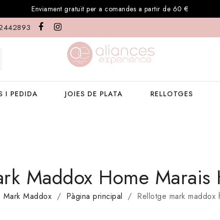
Enviament gratuït per a comandes a partir de 60 €
2442893
 I PEDIDA
JOIES DE PLATA
RELLOTGES
Mark Maddox Home Marais
Mark Maddox
Pàgina principal
Rellotge mark maddox