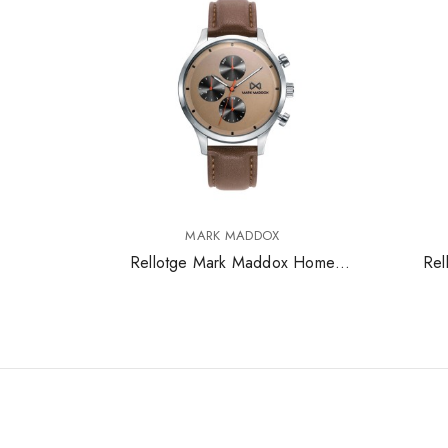
MARK MADDOX
Rellotge Mark Maddox Home
Rel
Village Hc7138-46