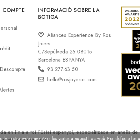
E COMPTE
INFORMACIÓ SOBRE LA
BOTIGA
Personal
Aliances Experience By Ros
Joiers
rèdit
C/Sepúlveda 25 08015
Barcelona ESPANYA
93.277.63.50
 Descompte
hello@rosjoyeros.com
lertes
a en línia a tot l’Estat espanyol, especialitzada en anells de
e la nostra web i analitzar les visites a aquest lloc web. Per defecte les 