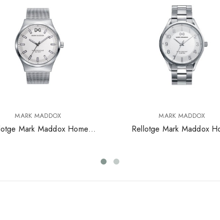
MARK MADDOX
MARK MADDOX
lotge Mark Maddox Home
Rellotge Mark Maddox 
Marais HM01120-17
Village Hm0104-05