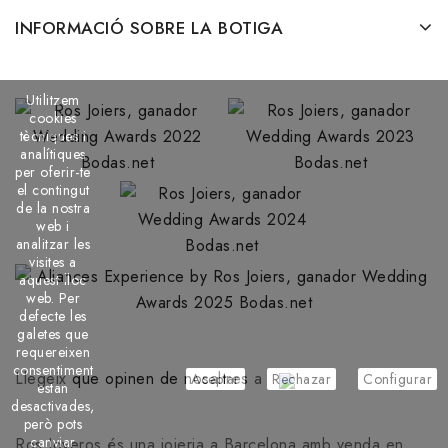
INFORMACIÓ SOBRE LA BOTIGA
Utilitzem
cookies
tècniques i
analítiques
per oferir-te
el contingut
de la nostra
web i
analitzar les
visites a
aquest lloc
web. Per
defecte les
galetes que
requereixen
consentiment
Llegeix
que opinen de nosaltres
a
Aceptar
Rechazar
Configurar
estan
desactivades,
però pots
canviar
Ros Joyeros és una joieria a Barcelona amb venda en