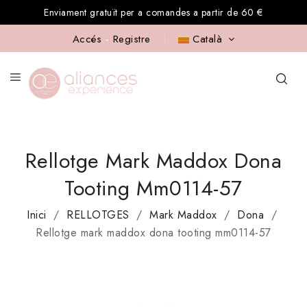
Enviament gratuït per a comandes a partir de 60 €
Accés
-
Registre
Català
Rellotge Mark Maddox Dona
Tooting Mm0114-57
Inici
RELLOTGES
Mark Maddox
Dona
Rellotge mark maddox dona tooting mm0114-57