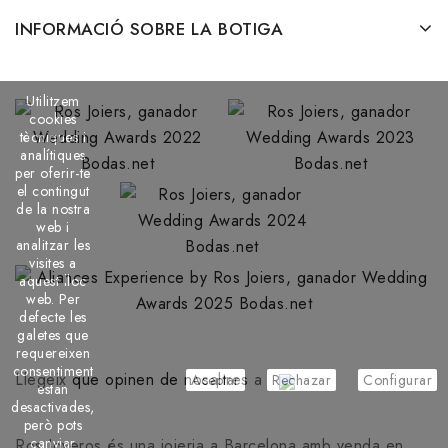
INFORMACIÓ SOBRE LA BOTIGA
Utilitzem
cookies
tècniques i
analítiques
per oferir-te
el contingut
de la nostra
web i
analitzar les
visites a
aquest lloc
web. Per
defecte les
galetes que
requereixen
consentiment
Llegeix
que opinen de nosaltres
a
Aceptar
Rechazar
Configurar
estan
desactivades,
però pots
canviar
Ros Joyeros és una joieria a Barcelona amb venda en