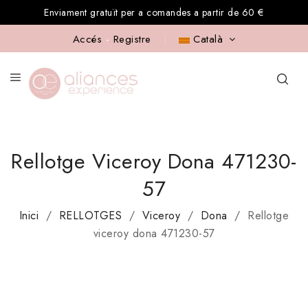
Enviament gratuït per a comandes a partir de 60 €
Accés
-
Registre
Català
Rellotge Viceroy Dona 471230-
57
Inici
RELLOTGES
Viceroy
Dona
Rellotge
viceroy dona 471230-57