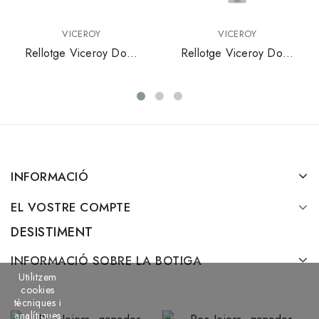
VICEROY
VICEROY
Rellotge Viceroy Dona
Rellotge Viceroy Dona
Air 42336-57
471242-33
INFORMACIÓ
EL VOSTRE COMPTE
DESISTIMENT
INFORMACIÓ SOBRE LA BOTIGA
Utilitzem
cookies
tècniques i
analítiques