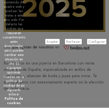
contenido de
nuestra web y
analizar las
visitas a este
sitio web. Por
defecto las
cookies que
requieren
consentimiento
están
Aceptar
Rechazar
Configurar
desactivadas,
Lee
que opinan de nosotros
en
pero puedes
cambiar esta
situación en
Ros Joyeros es una joyería en Barcelona con venta
una de
siguientes
online a toda España, especializada en anillos de
opciones.
compromiso, alianzas de boda y joyas para novia. Te
Puedes ver la
política de
acompañamos con asesoramiento experto en la elección
cookies de en
de cada pieza.
siguiente
enlace:
Política de
cookies