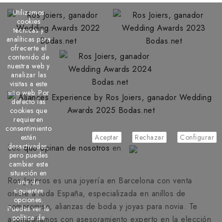
Utilizamos
cookies
técnicas y
analíticas para
ofrecerte el
contenido de
nuestra web y
analizar las
visitas a este
sitio web. Por
defecto las
cookies que
requieren
consentimiento
están
Aceptar
Rechazar
Configurar
desactivadas,
Lee
que opinan de nosotros
en
pero puedes
cambiar esta
situación en
Ros Joyeros es una joyería en Barcelona con venta
una de
siguientes
online a toda España, especializada en anillos de
opciones.
compromiso, alianzas de boda y joyas para novia. Te
Puedes ver la
política de
acompañamos con asesoramiento experto en la elección