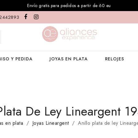
Envío gratis para pedidos a partir de 60 eu
2442893
ISO Y PEDIDA
JOYAS EN PLATA
RELOJES
 Plata De Ley Lineargent 
as en plata
Joyas Lineargent
Anillo plata de ley Linea