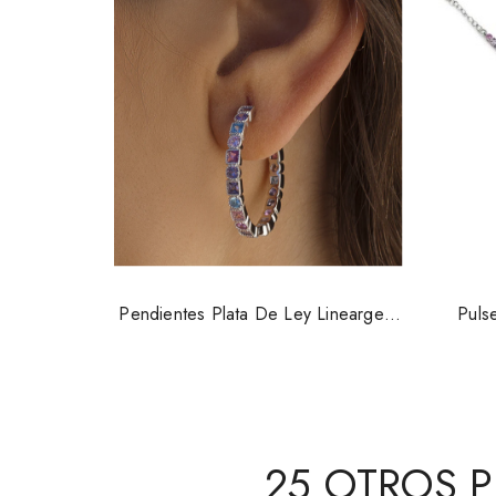
Pendientes Plata De Ley Lineargent
Puls
19455PE
25 OTROS 