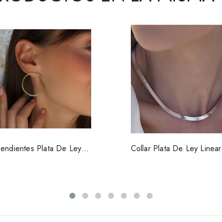
endientes Plata De Ley
Collar Plata De Ley Linea
Lineargent 19327CH.
18592CL