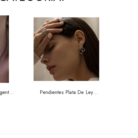
rgent
Pendientes Plata De Ley
Pen
Lineargent 19323PE
L