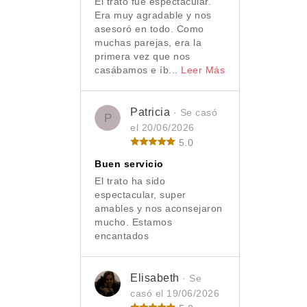
El trato fue espectacular.
Era muy agradable y nos
asesoró en todo. Como
muchas parejas, era la
primera vez que nos
casábamos e íb...
Leer Más
Patricia
· Se casó
P
el 20/06/2026
5.0
Buen servicio
El trato ha sido
espectacular, super
amables y nos aconsejaron
mucho. Estamos
encantados
Elisabeth
· Se
casó el 19/06/2026