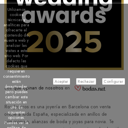
Utilizamos
cookies
técnicas y
analíticas para
ofrecerte el
contenido de
nuestra web y
analizar las
visitas a este
sitio web. Por
defecto las
cookies que
requieren
consentimiento
están
Aceptar
Rechazar
Configurar
desactivadas,
Lee
que opinan de nosotros
en
pero puedes
cambiar esta
situación en
Ros Joyeros es una joyería en Barcelona con venta
una de
siguientes
online a toda España, especializada en anillos de
opciones.
compromiso, alianzas de boda y joyas para novia. Te
Puedes ver la
política de